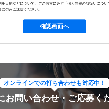
利用目的などについて、ご送信前に必ず「個人情報の取扱いについ
第三者提供について
合にのみご送信ください。
人情報は法令等による場合を除いて第三者に提供することはありま
取扱いの委託について
人情報の取扱いの全部又は、一部を委託することはありません。
個人情報の開示等および問い合わせ窓口について
の求めにより、当社が保有する開示対象個人情報の利用目的の通知
たは削除・利用の停止・消去および第三者への提供の停止(「開示等
。
ずる窓口は、お問合せいただきました当該部署になります。
に認識できない方法による個人情報の取得
ウェブビーコン等を用いるなどして、本人が容易に認識できない方
っておりません。
オンラインでの打ち合わせも対応中！
安全管理措置について
人情報については、漏洩、減失またはき損の防止と是正、その他個
にお問い合わせ・ご応募く
要かつ適切な措置を講じます。 お問合せへの回答後、取得した個
致します。