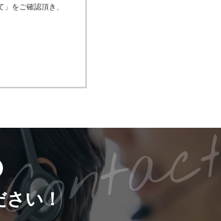
て」をご確認頂き、
せん。
・開示・内容の訂
」といいます。)
法による個人情報
人情報の安全管理
ださい！
人情報は当社内に