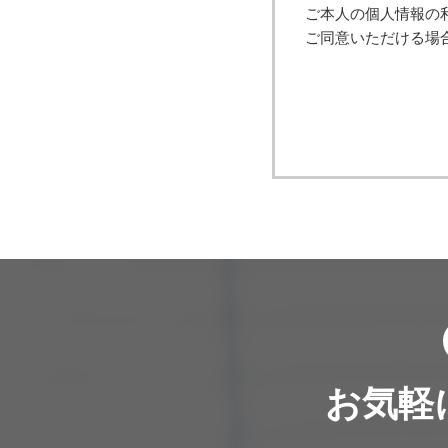
ご本人の個人情報の
（4）個人情報の
ご同意いただける場
取得した個
（5）個人情報の
取得した個
（6）開示対象
ご本人から
正・追加ま
に応じます
開示等に応
（7）本人が容易
クッキーや
の取得は行
（8）個人情報の
取得した個
お気軽
のために必
おいて削除